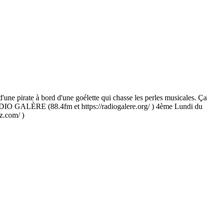
or d'une pirate à bord d'une goélette qui chasse les perles musicales. Ça
ADIO GALÈRE (88.4fm et https://radiogalere.org/ ) 4ème Lundi du
z.com/ )