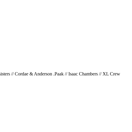
’sisters // Cordae & Anderson .Paak // Isaac Chambers // XL Crew