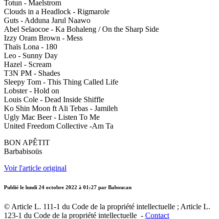
Totun - Maelstrom
Clouds in a Headlock - Rigmarole
Guts - Adduna Jarul Naawo
Abel Selaocoe - Ka Bohaleng / On the Sharp Side
Izzy Oram Brown - Mess
Thaïs Lona - 180
Leo - Sunny Day
Hazel - Scream
T3N PM - Shades
Sleepy Tom - This Thing Called Life
Lobster - Hold on
Louis Cole - Dead Inside Shiffle
Ko Shin Moon ft Ali Tebas - Jamileh
Ugly Mac Beer - Listen To Me
United Freedom Collective -Am Ta
BON APÊTIT
Barbabisoüs
Voir l'article original
Publié le
lundi 24 octobre 2022 à 01:27
par Baboucan
© Article L. 111-1 du Code de la propriété intellectuelle ; Article L.
123-1 du Code de la propriété intellectuelle -
Contact