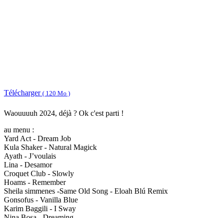
Télécharger
( 120 Mo )
Waouuuuh 2024, déjà ? Ok c'est parti !
au menu :
Yard Act - Dream Job
Kula Shaker - Natural Magick
Ayath - J’voulais
Lina - Desamor
Croquet Club - Slowly
Hoams - Remember
Sheila simmenes -Same Old Song - Eloah Blú Remix
Gonsofus - Vanilla Blue
Karim Baggili - I Sway
Nina Bosa - Dreaming