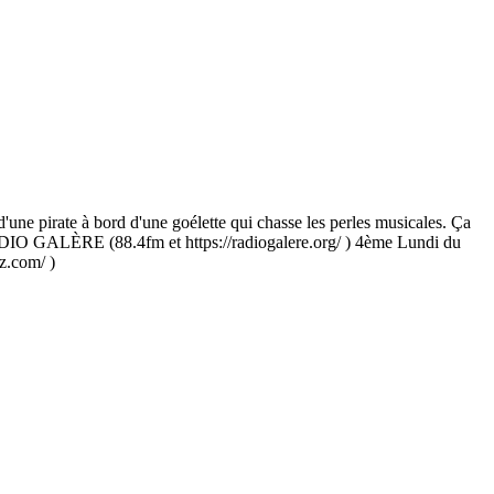
or d'une pirate à bord d'une goélette qui chasse les perles musicales. Ça
ADIO GALÈRE (88.4fm et https://radiogalere.org/ ) 4ème Lundi du
z.com/ )