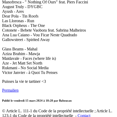
Manofresca - " Nothing Of Ours" feat. Piers Faccini
August Truly - DYGBC
Ayush - Ares
Dear Pola - Tin Roofs
Las Lloronas - Run
Black Orpheus - The One
Cotonete - Bebete Vaobora feat. Sabrina Malheiros
Ana Lua Caiano - Vou Ficar Neste Quadrado
Gallowstreet - Spirited Away
Glass Beams - Mahal
Aziza Brahim - Mawja
Maidavale - Faces (where life is)
Aze - Jet Matt Set North
Rukmani - No Social Media
Victor Janvier - à Quoi Tu Penses
Puisses la vie te tartiner <3
Permalien
Publié le
vendredi 15 mars 2024 à 18:28
par Baboucan
© Article L. 111-1 du Code de la propriété intellectuelle ; Article L.
123-1 du Code de la propriété intellectuelle -
Contact