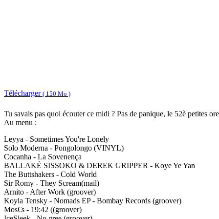
Télécharger
( 150 Mo )
Tu savais pas quoi écouter ce midi ? Pas de panique, le 52è petites oreil
Au menu :
Leyya - Sometimes You're Lonely
Solo Moderna - Pongolongo (VINYL)
Cocanha - La Sovenença
BALLAKÉ SISSOKO & DEREK GRIPPER - Koye Ye Yan
The Buttshakers - Cold World
Sir Romy - They Scream(mail)
Arnito - After Work (groover)
Koyla Tensky - Nomads EP - Bombay Records (groover)
Mos€s - 19:42 ((groover)
IceSleek - No gree (groover)