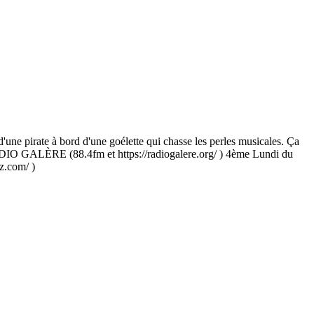
or d'une pirate à bord d'une goélette qui chasse les perles musicales. Ça
ADIO GALÈRE (88.4fm et https://radiogalere.org/ ) 4ème Lundi du
z.com/ )